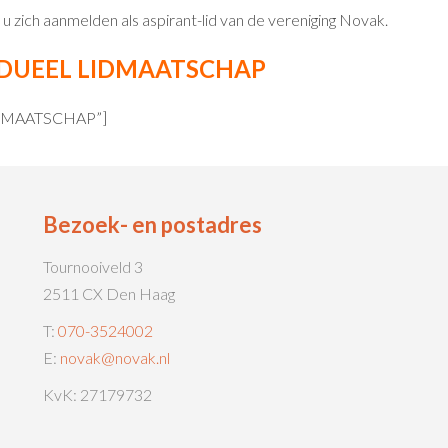
u zich aanmelden als aspirant-lid van de vereniging Novak.
DUEEL LIDMAATSCHAP
LIDMAATSCHAP”]
Bezoek- en postadres
Tournooiveld 3
2511 CX Den Haag
T:
070-3524002
E:
novak@novak.nl
KvK: 27179732