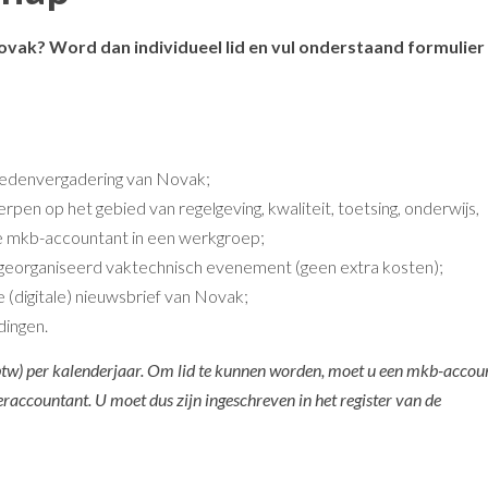
Novak? Word dan individueel lid en vul onderstaand formulier 
 ledenvergadering van Novak;
n op het gebied van regel­geving, kwaliteit, toetsing, onderwijs,
e mkb-accountant in een werkgroep;
 georganiseerd vaktechnisch evenement (geen extra kosten);
 (digitale) nieuwsbrief van Novak;
dingen.
 btw) per kalenderjaar. Om lid te kunnen worden, moet u een mkb-accou
eraccountant. U moet dus zijn ingeschreven in het register van de