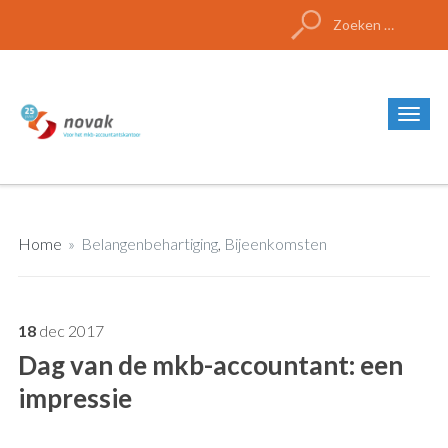
Zoeken
naar:
Home
»
Belangenbehartiging
,
Bijeenkomsten
18
dec
2017
Dag van de mkb-accountant: een
impressie