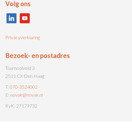
Volg ons
linkedin
youtube
Privacyverklaring
Bezoek- en postadres
Tournooiveld 3
2511 CX Den Haag
T:
070-3524002
E:
novak@novak.nl
KvK: 27179732