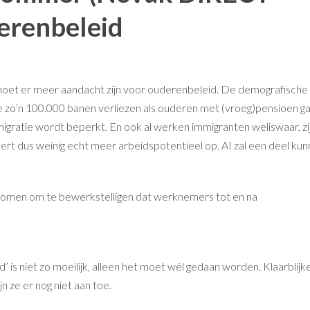
erenbeleid
’ moet er meer aandacht zijn voor ouderenbeleid. De demografische
kse zo’n 100.000 banen verliezen als ouderen met (vroeg)pensioen ga
igratie wordt beperkt. En ook al werken immigranten weliswaar, zi
ert dus weinig echt meer arbeidspotentieel op. AI zal een deel ku
komen om te bewerkstelligen dat werknemers tot en na
d’ is niet zo moeilijk, alleen het moet wél gedaan worden. Klaarblijke
n ze er nog niet aan toe.