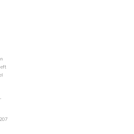
en
oeft
el
,
 207