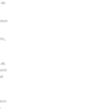
r de
reken
tc.,
 als
goed
at
uren
.