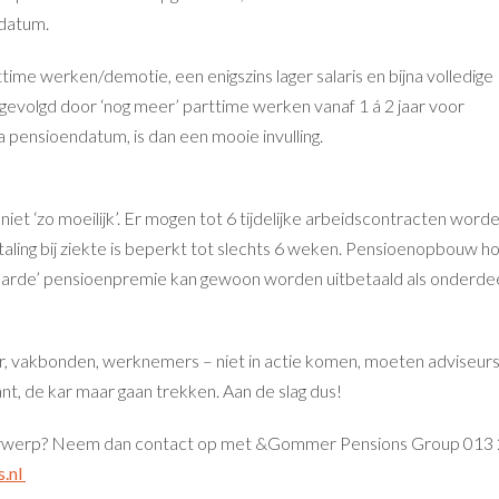
datum.
me werken/demotie, een enigszins lager salaris en bijna volledige
volgd door ‘nog meer’ parttime werken vanaf 1 á 2 jaar voor
 pensioendatum, is dan een mooie invulling.
t ‘zo moeilijk’. Er mogen tot 6 tijdelijke arbeidscontracten word
etaling bij ziekte is beperkt tot slechts 6 weken. Pensioenopbouw h
espaarde’ pensioenpremie kan gewoon worden uitbetaald als onderde
, vakbonden, werknemers – niet in actie komen, moeten adviseurs
, de kar maar gaan trekken. Aan de slag dus!
derwerp? Neem dan contact op met &Gommer Pensions Group 013
.nl