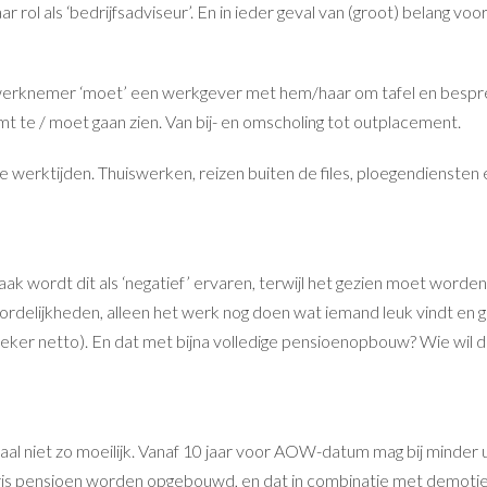
 rol als ‘bedrijfsadviseur’. En in ieder geval van (groot) belang voo
en werknemer ‘moet’ een werkgever met hem/haar om tafel en besp
mt te / moet gaan zien. Van bij- en omscholing tot outplacement.
 werktijden. Thuiswerken, reizen buiten de files, ploegendiensten e
ak wordt dit als ‘negatief’ ervaren, terwijl het gezien moet worden
rdelijkheden, alleen het werk nog doen wat iemand leuk vindt en 
(zeker netto). En dat met bijna volledige pensioenopbouw? Wie wil d
lemaal niet zo moeilijk. Vanaf 10 jaar voor AOW-datum mag bij minder 
aris pensioen worden opgebouwd, en dat in combinatie met demotie