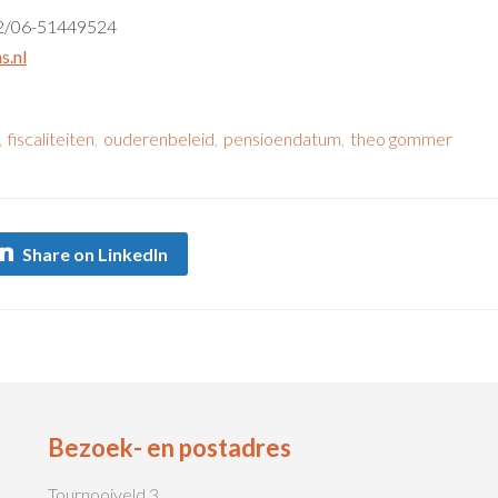
52/06-51449524
.nl
,
fiscaliteiten
,
ouderenbeleid
,
pensioendatum
,
theo gommer
Share on LinkedIn
Bezoek- en postadres
Tournooiveld 3