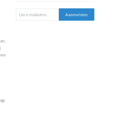
an,
j
nnen
lijk