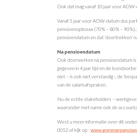
Ook dat mag vanaf 10 jaar voor AOW-
Vanaf 5 jaar voor AOW-datum dus partti
pensioenopbouw (70% – 80% – 90%), ge
pensioendatum en dat ‘doortrekken’ na
Na pensioendatum
Ook doorwerken ná pensioendatum is nie
gegeven in 4 jaar tijd en de loondoorb
niet – is ook niet verstandig -, de ‘b
van de salarisafspraken.
Nu de echte stakeholders – werkgever
waaronder met name ook de accountant
West u meer informatie over dit on
0052 of kijk op :
www.gommerpensions