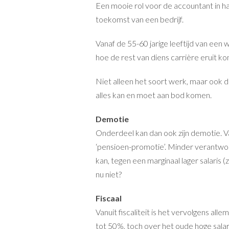
Een mooie rol voor de accountant in haar
toekomst van een bedrijf.
Vanaf de 55-60 jarige leeftijd van e
hoe de rest van diens carrière eruit ko
Niet alleen het soort werk, maar ook de
alles kan en moet aan bod komen.
Demotie
Onderdeel kan dan ook zijn demotie. Va
‘pensioen-promotie’. Minder verantwoo
kan, tegen een marginaal lager salaris 
nu niet?
Fiscaal
Vanuit fiscaliteit is het vervolgens al
tot 50%, toch over het oude hoge sal