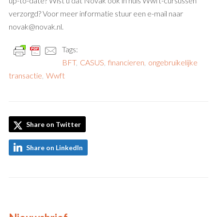
up-to-date? Wist u dat Novak ook in huis Wwft-cursussen
verzorgd? Voor meer informatie stuur een e-mail naar
novak@novak.nl.
Tags:
BFT
,
CASUS
,
financieren
,
ongebruikelijke
transactie
,
Wwft
Share on Twitter
Share on LinkedIn