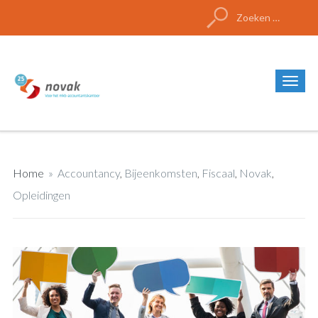
Zoeken
naar:
Home
»
Accountancy
,
Bijeenkomsten
,
Fiscaal
,
Novak
,
Opleidingen