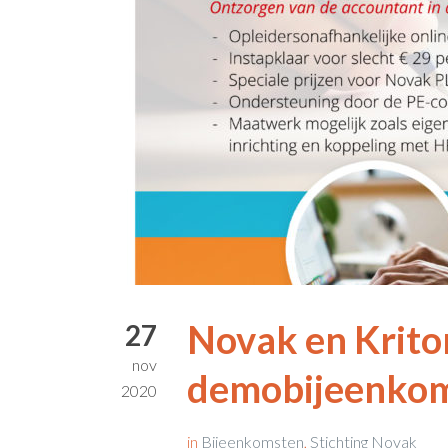
Novak en Krito
27
nov
demobijeenkom
2020
in
Bijeenkomsten
,
Stichting Novak