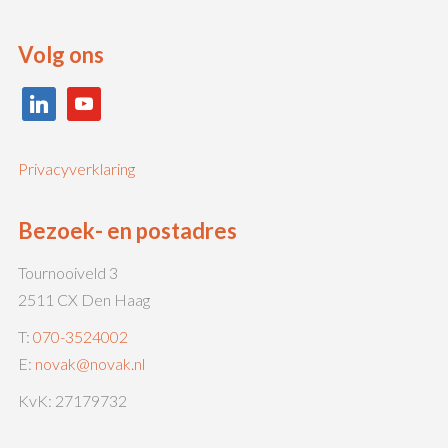
Volg ons
linkedin
youtube
Privacyverklaring
Bezoek- en postadres
Tournooiveld 3
2511 CX Den Haag
T:
070-3524002
E:
novak@novak.nl
KvK: 27179732