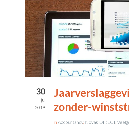
Jaarverslaggevi
30
jul
zonder-winstst
2019
in
Accountancy
,
Novak DIRECT
,
Veelg