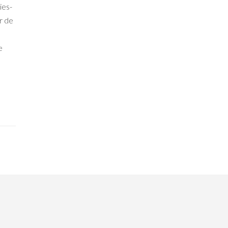
ies-
r de
e