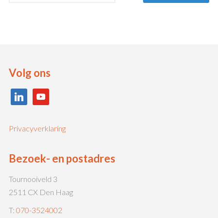
Volg ons
linkedin
youtube
Privacyverklaring
Bezoek- en postadres
Tournooiveld 3
2511 CX Den Haag
T:
070-3524002