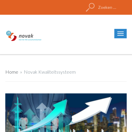
Zoeken
naar:
Home
»
Novak Kwaliteitssysteem