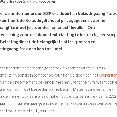
lke aftrekposten hij kan opvoeren
rtende ondernemers en ZZP’ers doen hun belastingaangifte ze
ken, heeft de Belastingdienst al privégegevens voor hen
 aangifte moet je als ondernemer zelf invullen. Om
tverlening voor de inkomstenbelasting te helpen bij een soep
 Belastingdienst de belangrijkste aftrekposten en
astingaangifte doen kan tot 1 mei.
er andere de zelfstandigenaftrek en startersaftrek. Om in
mer zijn voor de inkomstenbelasting en voldoen aan het
urencrite
9% van de ondernemers bekend is met het urencriterium, waarvoor j
alenderjaar moet besteden aan je bedrijf. De zelfstandigenaftrek
s ondernemer ook aanspraak maken op de startersaftrek van € 2.12
f jaar minimaal een jaar geen ondernemer was en in deze periode ni
akt van de zelfstandigenaftrek.