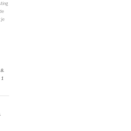
ting
de
 je
18.
 1
.