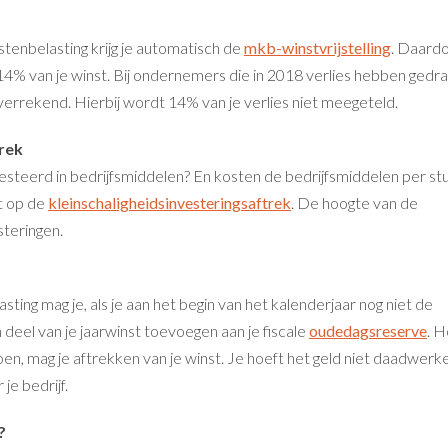
tenbelasting krijg je automatisch de
mkb-winstvrijstelling
. Daard
 14% van je winst. Bij ondernemers die in 2018 verlies hebben gedra
verrekend. Hierbij wordt 14% van je verlies niet meegeteld.
trek
esteerd in bedrijfsmiddelen? En kosten de bedrijfsmiddelen per st
t op de
kleinschaligheidsinvesteringsaftrek
. De hoogte van de
steringen.
ing mag je, als je aan het begin van het kalenderjaar nog niet de
n deel van je jaarwinst toevoegen aan je fiscale
oudedagsreserve
. H
en, mag je aftrekken van je winst. Je hoeft het geld niet daadwerke
je bedrijf.
?