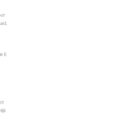
oor
aid,
uk €
et
lijk