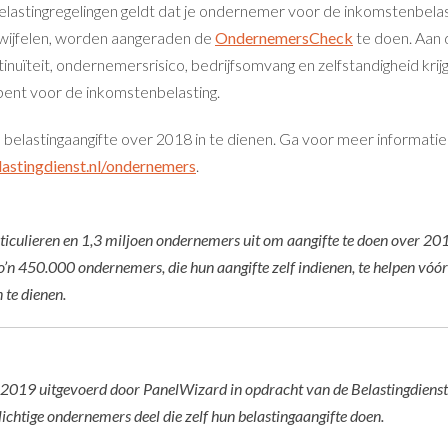
lastingregelingen geldt dat je ondernemer voor de inkomstenbelas
twijfelen, worden aangeraden de
OndernemersCheck
te doen. Aan 
nuïteit, ondernemersrisico, bedrijfsomvang en zelfstandigheid krijg
bent voor de inkomstenbelasting.
elastingaangifte over 2018 in te dienen. Ga voor meer informatie
lastingdienst.nl/ondernemers
.
rticulieren en 1,3 miljoen ondernemers uit om aangifte te doen over 20
n 450.000 ondernemers, die hun aangifte zelf indienen, te helpen vóór
 te dienen.
ri 2019 uitgevoerd door PanelWizard in opdracht van de Belastingdienst
htige ondernemers deel die zelf hun belastingaangifte doen.