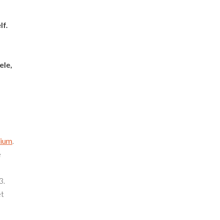
lf.
ele,
rium
.
e
3.
et