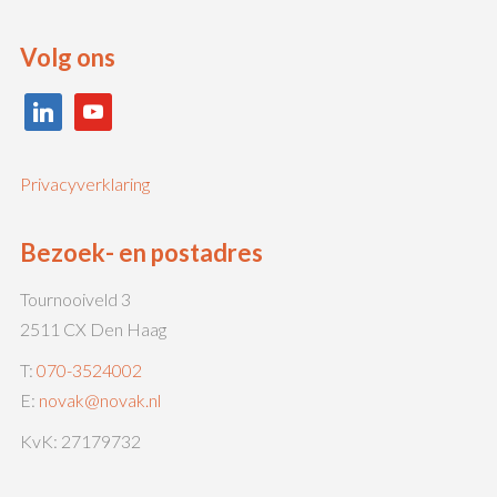
Volg ons
linkedin
youtube
Privacyverklaring
Bezoek- en postadres
Tournooiveld 3
2511 CX Den Haag
T:
070-3524002
E:
novak@novak.nl
KvK: 27179732