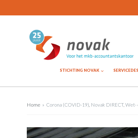
STICHTING NOVAK
SERVICEDE
Home
»
Corona (COVID-19)
,
Novak DIRECT
,
Wet- 