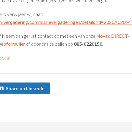
van de belastingrente niet (veel) verder wordt verlengd.
rp verwijzen wij naar:
n_vergadering/commissievergaderingen/details?id=2020A02094 
p? Neem dan gerust contact op met een van onze
Novak DIRECT-
ebformulier
of door ons te bellen op
085-0220150
.
iscaal
Share on LinkedIn