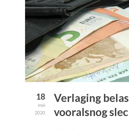
Verlaging bela
18
mei
vooralsnog sle
2020