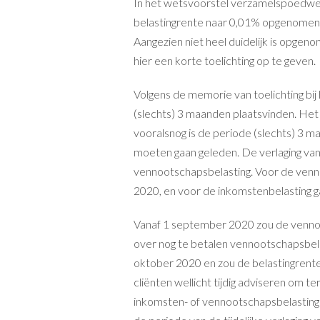
In het wetsvoorstel verzamelspoedwet 
belastingrente naar 0,01% opgenomen.
Aangezien niet heel duidelijk is opgeno
hier een korte toelichting op te geven.
Volgens de memorie van toelichting bij 
(slechts) 3 maanden plaatsvinden. Het
vooralsnog is de periode (slechts) 3 
moeten gaan geleden. De verlaging van
vennootschapsbelasting. Voor de vennoo
2020, en voor de inkomstenbelasting gaa
Vanaf 1 september 2020 zou de venno
over nog te betalen vennootschapsbela
oktober 2020 en zou de belastingrent
cliënten wellicht tijdig adviseren om t
inkomsten- of vennootschapsbelasting 