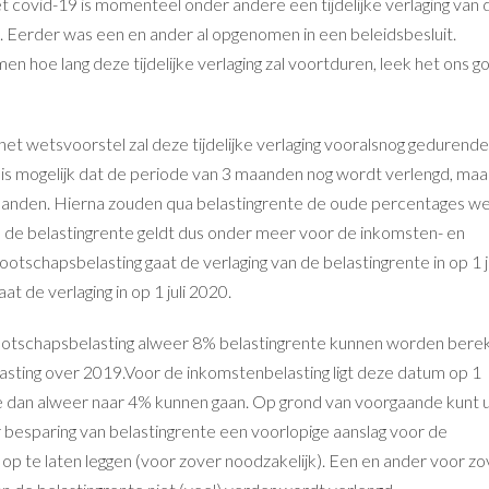
covid-19 is momenteel onder andere een tijdelijke verlaging van 
 Eerder was een en ander al opgenomen in een beleidsbesluit.
men hoe lang deze tijdelijke verlaging zal voortduren, leek het ons g
het wetsvoorstel zal deze tijdelijke verlaging vooralsnog gedurende
 is mogelijk dat de periode van 3 maanden nog wordt verlengd, maa
maanden. Hierna zouden qua belastingrente de oude percentages w
 de belastingrente geldt dus onder meer voor de inkomsten- en
tschapsbelasting gaat de verlaging van de belastingrente in op 1 j
t de verlaging in op 1 juli 2020.
otschapsbelasting alweer 8% belastingrente kunnen worden bere
sting over 2019.Voor de inkomstenbelasting ligt deze datum op 1
e dan alweer naar 4% kunnen gaan. Op grond van voorgaande kunt 
er besparing van belastingrente een voorlopige aanslag voor de
op te laten leggen (voor zover noodzakelijk). Een en ander voor zo