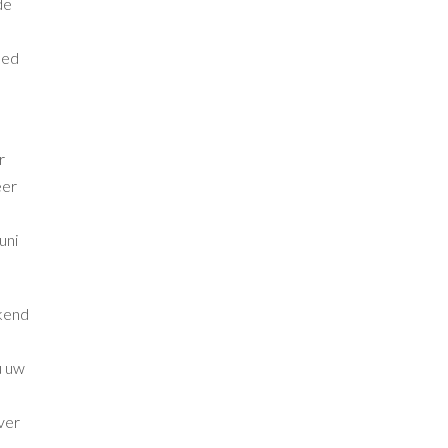
de
oed
r
eer
uni
kend
u uw
ver