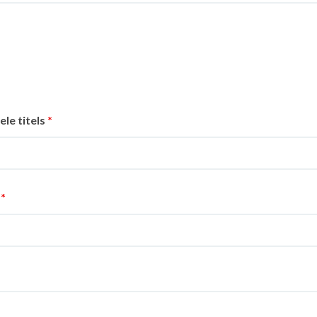
le titels
*
r
*