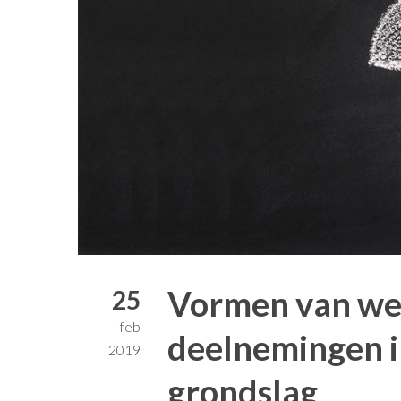
Vormen van wet
25
feb
deelnemingen in
2019
grondslag