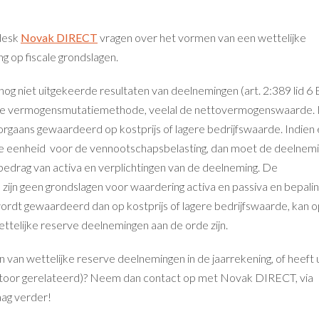
edesk
Novak DIRECT
vragen over het vormen van een wettelijke
g op fiscale grondslagen.
nog niet uitgekeerde resultaten van deelnemingen (art. 2:389 lid 6
 de vermogensmutatiemethode, veelal de nettovermogenswaarde. 
orgaans gewaardeerd op kostprijs of lagere bedrijfswaarde. Indien
ale eenheid voor de vennootschapsbelasting, dan moet de deelnem
drag van activa en verplichtingen van de deelneming. De
 zijn geen grondslagen voor waardering activa en passiva en bepali
wordt gewaardeerd dan op kostprijs of lagere bedrijfswaarde, kan 
ettelijke reserve deelnemingen aan de orde zijn.
van wettelijke reserve deelnemingen in de jaarrekening, of heeft 
ntoor gerelateerd)? Neem dan contact op met Novak DIRECT, via
aag verder!