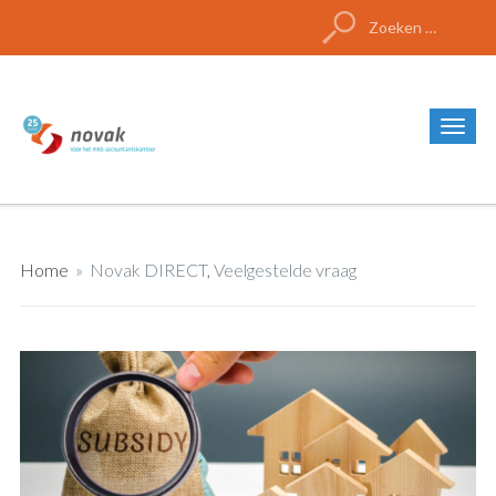
Zoeken
naar:
Home
»
Novak DIRECT
,
Veelgestelde vraag