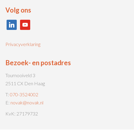
Volg ons
linkedin
youtube
Privacyverklaring
Bezoek- en postadres
Tournooiveld 3
2511 CX Den Haag
T:
070-3524002
E:
novak@novak.nl
KvK: 27179732