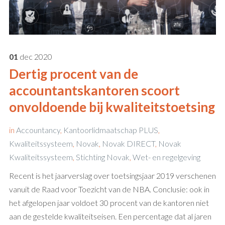
01
dec
2020
Dertig procent van de
accountantskantoren scoort
onvoldoende bij kwaliteitstoetsing
in
Accountancy
,
Kantoorlidmaatschap PLUS
,
Kwaliteitssysteem
,
Novak
,
Novak DIRECT
,
Novak
Kwaliteitssysteem
,
Stichting Novak
,
Wet- en regelgeving
Recent is het jaarverslag over toetsingsjaar 2019 verschenen
vanuit de Raad voor Toezicht van de NBA. Conclusie: ook in
het afgelopen jaar voldoet 30 procent van de kantoren niet
aan de gestelde kwaliteitseisen. Een percentage dat al jaren