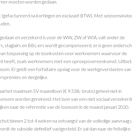
ummer moeten worden gedaan.
 (gefactureerd na kortingen en exclusief BTW). Met seizoensinvl
ouden.
 gedaan en verzekerd is voor de WW, ZW of WIA, valt onder de
ers, stagiairs en BBL-ers wordt gecompenseerd, er is geen ondersch
k van toepassing op de loonkosten voor werknemers waarvoor de
cht heeft, zoals werknemers met een oproepovereenkomst. Uitbet
nsom. Er geldt een forfaitaire opslag voor de werkgeverslasten va
rspremies en dergelijke.
 het maximum SV maandloon (€ 9.538,- bruto) geheel niet in
loonsom worden gerekend. Het loon van een niet sociaal verzekerd
jken naar de referentie van de loonsom in de maand januari 2020.
ot binnen 2 tot 4 weken na ontvangst van de volledige aanvraag u
t de subsidie definitief vastgesteld. Er zal dan naar de feitelijke