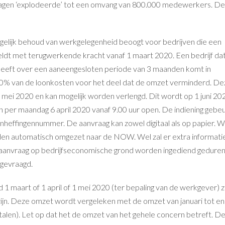
ragen ‘explodeerde’ tot een omvang van 800.000 medewerkers. De
gelijk behoud van werkgelegenheid beoogt voor bedrijven die een
geldt met terugwerkende kracht vanaf 1 maart 2020. Een bedrijf da
eeft over een aaneengesloten periode van 3 maanden komt in
0% van de loonkosten voor het deel dat de omzet verminderd. De
d mei 2020 en kan mogelijk worden verlengd. Dit wordt op 1 juni 20
n per maandag 6 april 2020 vanaf 9.00 uur open. De indiening gebe
onheffingennummer. De aanvraag kan zowel digitaal als op papier. 
rden automatisch omgezet naar de NOW. Wel zal er extra informati
gaanvraag op bedrijfseconomische grond worden ingediend gedure
gevraagd.
 maart of 1 april of 1 mei 2020 (ter bepaling van de werkgever) z
jn. Deze omzet wordt vergeleken met de omzet van januari tot e
len). Let op dat het de omzet van het gehele concern betreft. D