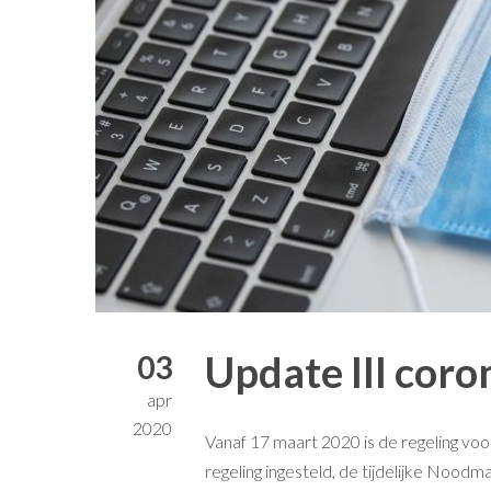
Update III cor
03
apr
2020
Vanaf 17 maart 2020 is de regeling voo
regeling ingesteld, de tijdelijke No