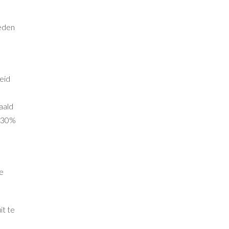
oeden
eid
aald
n 30%
e
it te