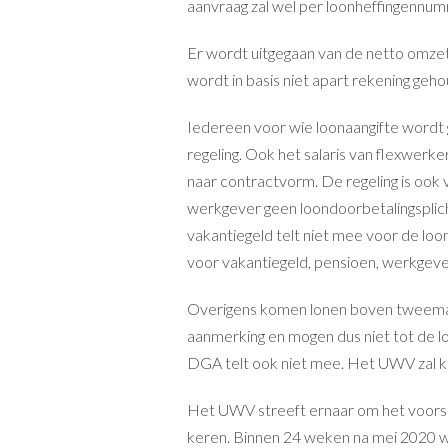
aanvraag zal wel per loonheffingenn
Er wordt uitgegaan van de netto omzet
wordt in basis niet apart rekening geh
Iedereen voor wie loonaangifte wordt
regeling. Ook het salaris van flexwerk
naar contractvorm. De regeling is oo
werkgever geen loondoorbetalingspli
vakantiegeld telt niet mee voor de loo
voor vakantiegeld, pensioen, werkgeve
Overigens komen lonen boven tweemaal
aanmerking en mogen dus niet tot de 
DGA telt ook niet mee. Het UWV zal ki
Het UWV streeft ernaar om het voorsch
keren. Binnen 24 weken na mei 2020 word