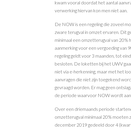
kwam vooral doordat het aantal aanv
verwerking hiervan kon men niet aan.
De NOW is een regeling die zoveel mo
zware terugval in omzet ervaren. Dit 
minimaal een omzetterugval van 20% h
aanmerking voor een vergoeding van 9
regeling geldt voor 3 maanden, tot ein
besloten. De loketten bij het UWV gaa
niet via e-herkenning, maar met het lo
aanvragen die niet zijn toegekend wo
gevraagd worden. Er mag geen ontsla
de periode waarvoor NOW wordt aan
Over een driemaands periode startend 1
omzetterugval minimaal 20% moeten zi
december 2019 gedeeld door 4 (kwarta