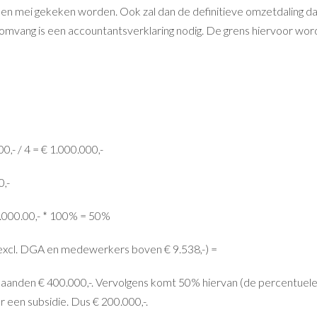
en mei gekeken worden. Ook zal dan de definitieve omzetdaling d
omvang is een accountantsverklaring nodig. De grens hiervoor wor
- / 4 = € 1.000.000,-
,-
1.000.00,- * 100% = 50%
n excl. DGA en medewerkers boven € 9.538,-) =
maanden € 400.000,-. Vervolgens komt 50% hiervan (de percentuel
 een subsidie. Dus € 200.000,-.