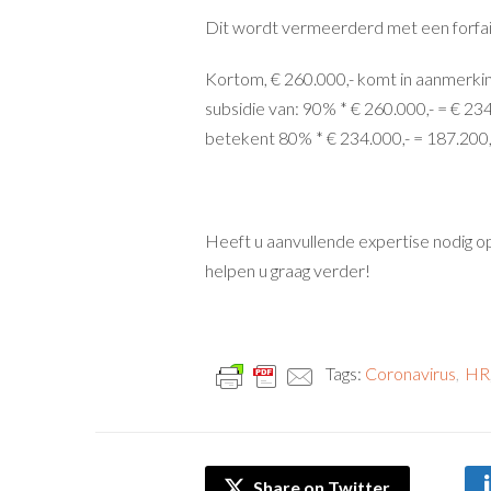
Dit wordt vermeerderd met een forfai
Kortom, € 260.000,- komt in aanmerking
subsidie van: 90% * € 260.000,- = € 234
betekent 80% * € 234.000,- = 187.200,-
Heeft u aanvullende expertise nodig
helpen u graag verder!
Tags:
Coronavirus
,
HR
Share on Twitter