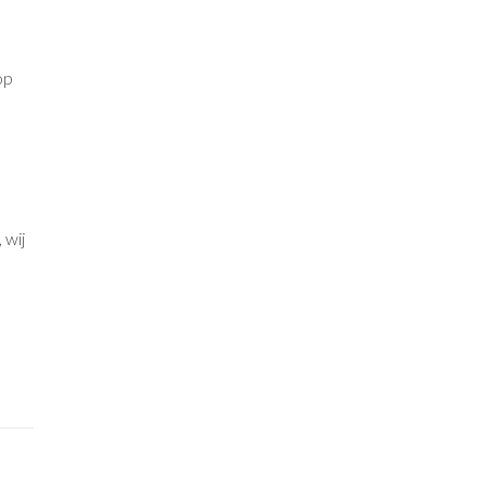
op
, wij