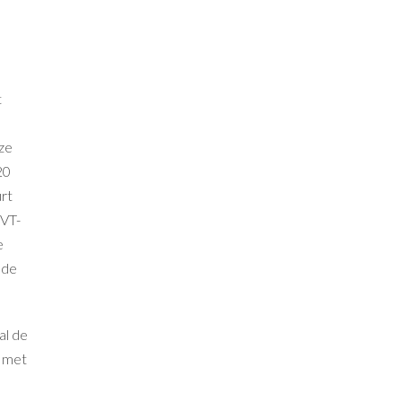
t
ze
20
urt
WVT-
e
nde
al de
n met
e