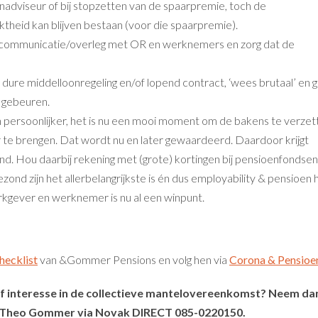
adviseur of bij stopzetten van de spaarpremie, toch de
iktheid kan blijven bestaan (voor die spaarpremie).
n communicatie/overleg met OR en werknemers en zorg dat de
dure middelloonregeling en/of lopend contract, ‘wees brutaal’ en gr
 gebeuren.
persoonlijker, het is nu een mooi moment om de bakens te verzet
 te brengen. Dat wordt nu en later gewaardeerd. Daardoor krijgt
d. Hou daarbij rekening met (grote) kortingen bij pensioenfondsen
ond zijn het allerbelangrijkste is én dus employability & pensioen
rkgever en werknemer is nu al een winpunt.
hecklist
van &Gommer Pensions en volg hen via
Corona & Pensioe
of interesse in de collectieve mantelovereenkomst? Neem da
t Theo Gommer via Novak DIRECT 085-0220150.