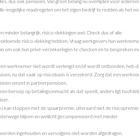
les, dus ook pensioen. Van groot belang nu overlijden voor iederee
lle mogelijke maatregelen om het eigen bedrijf te redden als het no
n minder belangrijk, risico-dekkingen wel. Check dus of alle
voldoende risico-dekking hebben. Vraag werkgevers hun werknem
aan om ook hun privé-verzekeringen te checken en te bespreken m
een werknemer niet wordt verlengd en/of wordt ontbonden, heb d
ioen, nu dat vaak op risicobasis is verzekerd. Zorg dat een werkn
sioen omzet in partnerpensioen.
 een beroep op betalingsonmacht als dat speelt, anders ligt hoofdeli
loer.
jk) kan stoppen met de spaarpremie, uiteraard niet de risicopremie
hterwege blijven en wellicht gecompenseerd met minder
worden ingehouden en vervolgens niet worden afgedragen.