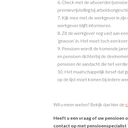
Check met de uitvoerder/pensioen
premievrijstelling bij arbeidsongesch
Kijk mee met de werkgever in zij
werkgever blijft informeren.
Zit de werkgever nog vast aan een 
‘gewoon’ in. Het moet toch een keer
Pensioen wordt de komende jaren 
en pensioen dichterbij de deelnemer
pensioen de aandacht die het verdien
Het maatschappelijk besef dat gez
op de lijst moet komen bij iedere we
Wil u meer weten? Bekijk dan hier de
c
Heeft u een vraag of uw pensioen 
contact op met pensioenspecialis