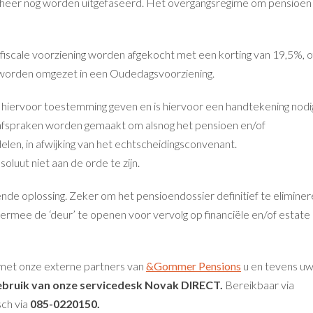
eheer nog worden uitgefaseerd. Het overgangsregime om pensioen 
 fiscale voorziening worden afgekocht met een korting van 19,5%, o
 – worden omgezet in een Oudedagsvoorziening.
r hiervoor toestemming geven en is hiervoor een handtekening nodi
afspraken worden gemaakt om alsnog het pensioen en/of
elen, in afwijking van het echtscheidingsconvenant.
luut niet aan de orde te zijn.
nde oplossing. Zeker om het pensioendossier definitief te elimine
iermee de ‘deur’ te openen voor vervolg op financiële en/of estate
 met onze externe partners van
&Gommer Pensions
u en tevens u
bruik van onze servicedesk Novak DIRECT.
Bereikbaar via
sch via
085-0220150.