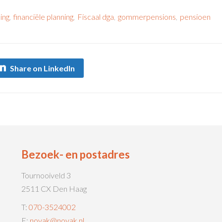
ing
,
financiële planning
,
Fiscaal dga
,
gommerpensions
,
pensioen
Share on LinkedIn
Bezoek- en postadres
Tournooiveld 3
2511 CX Den Haag
T:
070-3524002
E:
novak@novak.nl