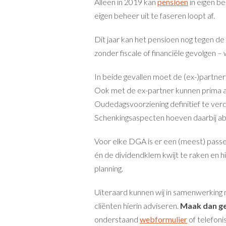
Alleen in 2019 kan
pensioen
in eigen b
eigen beheer uit te faseren loopt af.
Dit jaar kan het pensioen nog tegen de
zonder fiscale of financiële gevolgen
In beide gevallen moet de (ex-)partne
Ook met de ex-partner kunnen prima 
Oudedagsvoorziening definitief te verd
Schenkingsaspecten hoeven daarbij abso
Voor elke DGA is er een (meest) passe
én de dividendklem kwijt te raken en h
planning.
Uiteraard kunnen wij in samenwerking
cliënten hierin adviseren.
Maak dan ge
onderstaand
webformulier
of telefoni