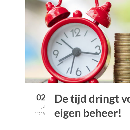
De tijd dringt 
02
jul
eigen beheer!
2019