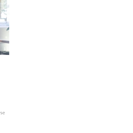
rse
l