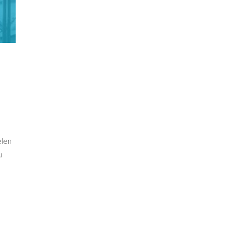
elen
u