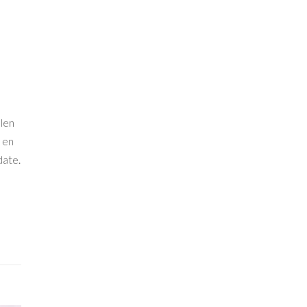
len
 en
date.