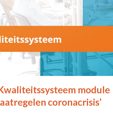
Kwaliteitssysteem module
aatregelen coronacrisis’